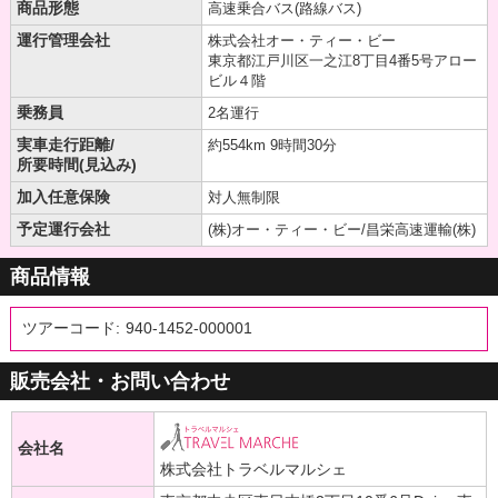
商品形態
高速乗合バス(路線バス)
運行管理会社
株式会社オー・ティー・ビー
東京都江戸川区一之江8丁目4番5号アロー
ビル４階
乗務員
2名運行
実車走行距離/
約554km 9時間30分
所要時間(見込み)
加入任意保険
対人無制限
予定運行会社
(株)オー・ティー・ビー/昌栄高速運輸(株)
商品情報
ツアーコード:
940-1452-000001
販売会社・お問い合わせ
会社名
株式会社トラベルマルシェ