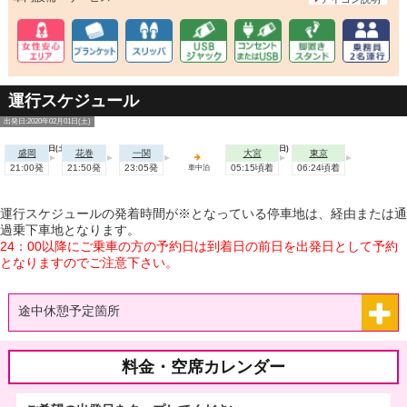
運行スケジュール
出発日:2020年02月01日(土)
2020年02月01日(土)
2020年02月02日(日)
盛岡
花巻
一関
大宮
東京
21:00発
21:50発
23:05発
05:15頃着
06:24頃着
車中泊
運行スケジュールの発着時間が※となっている停車地は、経由または通
過乗下車地となります。
24：00以降にご乗車の方の予約日は到着日の前日を出発日として予約
となりますのでご注意下さい。
途中休憩予定箇所
料金・空席カレンダー