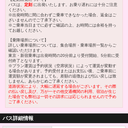
バスは、
定刻
に出発いたします。お乗り遅れには十分ご注意
ください。
※出発時間に間に合わずご乗車できなかった場合、返金はご
ざいませんのでご了承下さい。
※ご乗車当日までに必ずご確認の上、お時間には余裕を持っ
てお越しください。
【乗降場所について】
詳しい乗車場所については、
集合場所・乗車場所一覧
からご
確認いただけます。
東京・新宿乗車は出発時間の20分前より受付開始、5分前に受
付終了となります。
※プラン運賃は予約状況（空席状況）によって運賃が変動す
る場合があります。予約受付またはお支払い後、ご乗車前に
運賃額が変更されましても、差額の追徴および払い戻しは致
しません。あらかじめご了承ください。
道路状況により、大幅に遅延する場合がございます。その際
の払い戻し及び、万が一その他交通機関の利用、宿泊が生じ
た場合でも弊社は一切その請求には応じられませんので予め
ご了承ください。
バス詳細情報