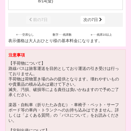
8/14(金)
前の7日
次の7日
×･･･空席なし
数字･･･残席数
○･･･残席10以上
表示価格は大人おひとり様の基本料金になります。
注意事項
【手荷物について】
路線バスは旅客運送を目的としており運送の引き受けは行っ
ておりません。
手荷物は荷物置き場のみの提供となります。壊れやすいもの
や貴重品の積み込みは避けて下さい。
滅失、汚損、破損等による責任は負いかねますので予めご了
承ください。
楽器・自転車（折りたたみ含む）・車椅子・ペット・サーフ
ボード等の車内・トランクへのお持ち込みはできません。詳
しくは「よくある質問」の「バスについて」をお読みくださ
い。
【定刻出発について】