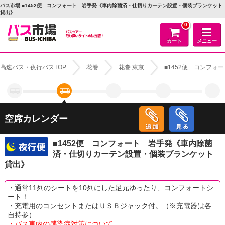
バス市場 ■1452便 コンフォート 岩手発《車内除菌済・仕切りカーテン設置・個装ブランケット
貸出》
0
カート
メニュー
高速バス・夜行バスTOP
花巻
花巻 東京
■1452便 コンフ
空席カレンダー
■1452便 コンフォート 岩手発《車内除菌
済・仕切りカーテン設置・個装ブランケット
貸出》
・通常11列のシートを10列にした足元ゆったり、コンフォートシ
ート！
・充電用のコンセントまたはＵＳＢジャック付。（※充電器は各
自持参）
・バス車内の感染症対策について