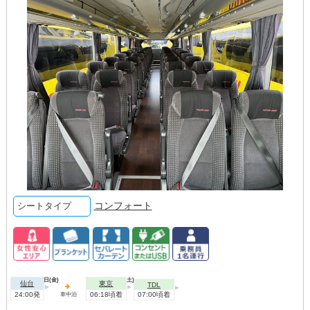
コンフォート
シートタイプ
2026年08月07日(金)
2026年08月08日(土)
仙台
東京
TDL
24:00発
06:18頃着
07:00頃着
車中泊