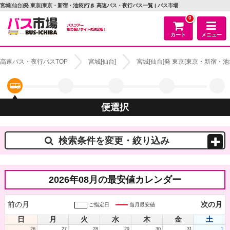
宮城[仙台]発 東京[東京・新宿・池袋]行き 高速バス・夜行バス一覧 | バス市場
0
カート
メニュー
高速バス・夜行バスTOP
宮城[仙台]
宮城[仙台]発 東京[東京・新宿・
便選択
検索条件を変更・絞り込み
2026年08月の最安値カレンダー
前の月
次の月
ご指定日
当月最安値
日
月
火
水
木
金
土
26
27
28
29
30
31
1