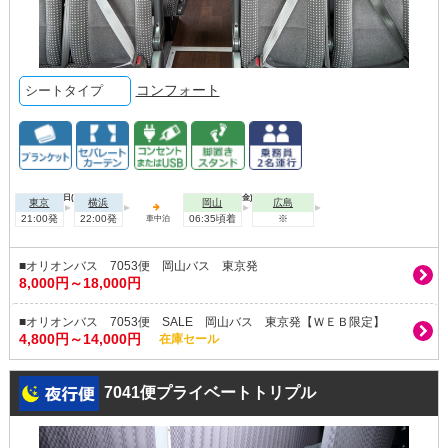
コンフォート
シートタイプ
2026年08月06日(木)
2026年08月07日(金)
東京
横浜
岡山
広島
21:00発
22:00発
06:35頃着
※
車中泊
■オリオンバス 7053便 岡山バス 東京発
8,000円～18,000円
■オリオンバス 7053便 SALE 岡山バス 東京発【ＷＥＢ限定】
4,800円～14,000円
在庫セール
7041便プライベートトリプル