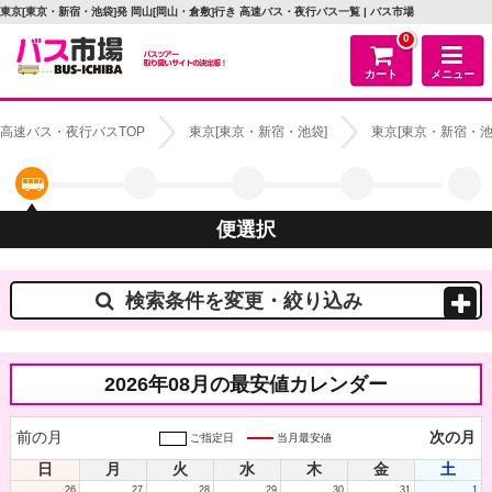
東京[東京・新宿・池袋]発 岡山[岡山・倉敷]行き 高速バス・夜行バス一覧 | バス市場
0
カート
メニュー
高速バス・夜行バスTOP
東京[東京・新宿・池袋]
東京[東京・新宿・池
便選択
検索条件を変更・絞り込み
2026年08月の最安値カレンダー
前の月
次の月
ご指定日
当月最安値
日
月
火
水
木
金
土
26
27
28
29
30
31
1