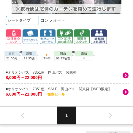
コンフォート
シートタイプ
2026年08月06日(木)
2026年08月07日(金)
東京
新宿
岡山
高知
21:00発
21:35発
06:35頃着
※
車中泊
■オリオンバス 7351便 岡山バス 関東発
8,000円～22,000円
■オリオンバス 7351便 SALE 岡山バス 関東発【WEB限定】
6,000円～21,800円
在庫セール
1