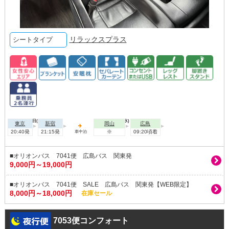
リラックスプラス
シートタイプ
2026年08月11日(火)
2026年08月12日(水)
東京
新宿
岡山
広島
20:40発
21:15発
※
09:20頃着
車中泊
■オリオンバス 7041便 広島バス 関東発
9,000円～19,000円
■オリオンバス 7041便 SALE 広島バス 関東発【WEB限定】
8,000円～18,000円
在庫セール
7053便コンフォート