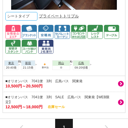
プライベートトリプル
シートタイプ
2026年08月11日(火)
2026年08月12日(水)
東京
新宿
岡山
広島
20:40発
21:15発
※
09:20頃着
車中泊
■オリオンバス 7041便 3列 広島バス 関東発
10,500円～20,500円
■オリオンバス 7041便 3列 SALE 広島バス 関東発【WEB限
定】
12,500円～18,000円
在庫セール
1