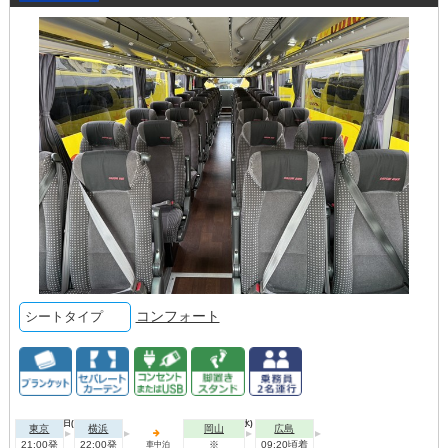
コンフォート
シートタイプ
2026年08月11日(火)
2026年08月12日(水)
東京
横浜
岡山
広島
21:00発
22:00発
※
09:20頃着
車中泊