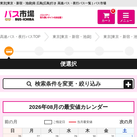
東京[東京・新宿・池袋]発 広島[広島]行き 高速バス・夜行バス一覧 | バス市場
0
カート
メニュー
高速バス・夜行バスTOP
東京[東京・新宿・池袋]
東京[東京・新宿・池
便選択
検索条件を変更・絞り込み
2026年08月の最安値カレンダー
前の月
次の月
ご指定日
当月最安値
日
月
火
水
木
金
土
26
27
28
29
30
31
1