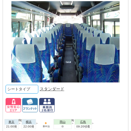
スタンダード
シートタイプ
2026年08月11日(火)
2026年08月12日(水)
東京
横浜
岡山
広島
21:00発
22:00発
※
09:20頃着
車中泊