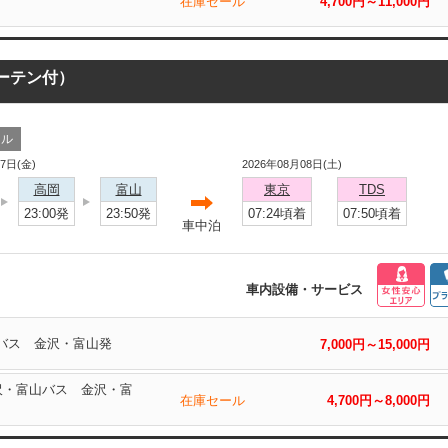
在庫セール
4,700円～11,000円
カーテン付）
ール
07日(金)
2026年08月08日(土)
高岡
富山
東京
TDS
23:00発
23:50発
07:24頃着
07:50頃着
車中泊
車内設備・サービス
山バス 金沢・富山発
7,000円～15,000円
金沢・富山バス 金沢・富
在庫セール
4,700円～8,000円