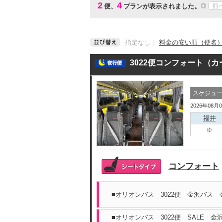
2
4
前
便、
プランが表示されました。
指定なし
｜
料金の安い順（便名
3022便コンフォート（
スケジュ
2026年08月
福井
コンフォート
■オリオンバス 3022便 金沢バス 
■オリオンバス 3022便 SALE 