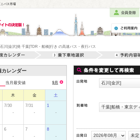
 | バス市場
石川[金沢]発 千葉[TDR・船橋]行き の高速バス・夜行バス
安値カレンダー
当月最安値
9月
木
金
土
7/30
7/31
1
-
-
-
6
7
8
-
-
-