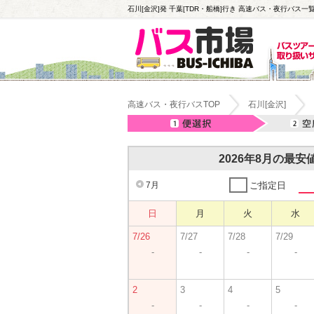
石川[金沢]発 千葉[TDR・船橋]行き 高速バス・夜行バス一覧
高速バス・夜行バスTOP
石川[金沢]
2026年8月の最
7月
ご指定日
日
月
火
水
7/26
7/27
7/28
7/29
-
-
-
-
2
3
4
5
-
-
-
-