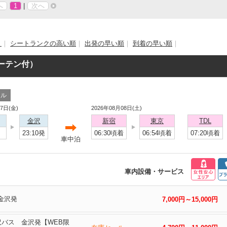
へ
1
|
次へ
）
｜
シートランクの高い順
｜
出発の早い順
｜
到着の早い順
｜
カーテン付）
ール
07日(金)
2026年08月08日(土)
金沢
新宿
東京
TDL
※
23:10発
06:30頃着
06:54頃着
07:20頃着
車中泊
車内設備・サービス
金沢発
7,000円～15,000円
金沢バス 金沢発【WEB限