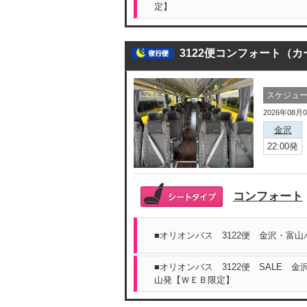
定】
3122便コンフォート（
スケジュ
2026年08月
金沢
22:00発
コンフォート
■オリオンバス 3122便 金沢・富
■オリオンバス 3122便 SALE 
山発【ＷＥＢ限定】