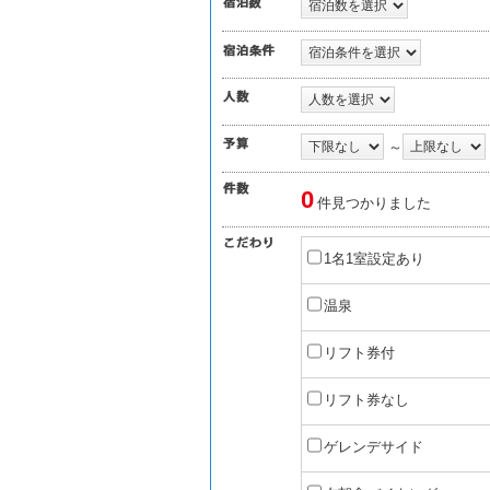
～
0
件見つかりました
1名1室設定あり
温泉
リフト券付
リフト券なし
ゲレンデサイド