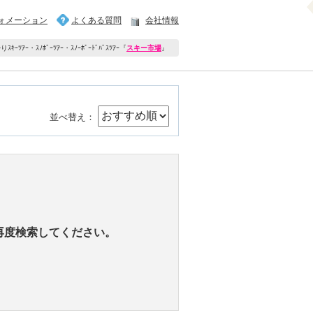
ォメーション
よくある質問
会社情報
ｷｰﾂｱｰ・ｽﾉﾎﾞｰﾂｱｰ・ｽﾉｰﾎﾞｰﾄﾞﾊﾞｽﾂｱｰ
『
スキー市場
』
並べ替え：
再度検索してください。