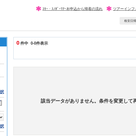
ｽｷｰ・ｽﾉﾎﾞｰﾂｱｰお申込から帰着の流れ
ツアーインフ
格安日帰りｽ
0
件中 0-0件表示
択
該当データがありません。条件を変更して
択