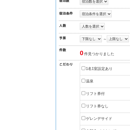
～
0
件見つかりました
1名1室設定あり
温泉
リフト券付
リフト券なし
ゲレンデサイド