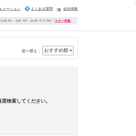
ォメーション
よくある質問
会社情報
ｷｰﾂｱｰ・ｽﾉﾎﾞｰﾂｱｰ・ｽﾉｰﾎﾞｰﾄﾞﾊﾞｽﾂｱｰ
『
スキー市場
』
並べ替え：
再度検索してください。