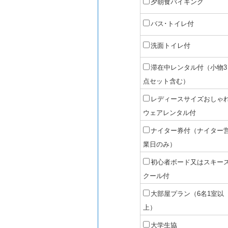
夕朝食バイキング
バス･トイレ付
洗面トイレ付
滞在中レンタル付（小物3
点セット含む）
レディースサイズおしゃ
ウェアレンタル付
ナイター券付（ナイター
業日のみ）
初心者ボード又はスキー
クール付
大部屋プラン（6名1室以
上）
大学生協