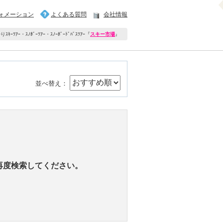
ォメーション
よくある質問
会社情報
ｷｰﾂｱｰ・ｽﾉﾎﾞｰﾂｱｰ・ｽﾉｰﾎﾞｰﾄﾞﾊﾞｽﾂｱｰ
『
スキー市場
』
並べ替え：
再度検索してください。