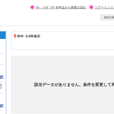
ｽｷｰ・ｽﾉﾎﾞｰﾂｱｰお申込から帰着の流れ
ツアーインフ
格安日帰りｽ
0
件中 0-0件表示
択
該当データがありません。条件を変更して
択