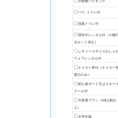
夕朝食バイキング
バス･トイレ付
洗面トイレ付
滞在中レンタル付（小物3
点セット含む）
レディースサイズおしゃ
ウェアレンタル付
ナイター券付（ナイター
業日のみ）
初心者ボード又はスキー
クール付
大部屋プラン（6名1室以
上）
大学生協