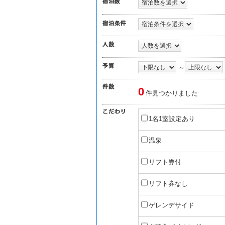
～
0
件見つかりました
1名1室設定あり
温泉
リフト券付
リフト券なし
ゲレンデサイド