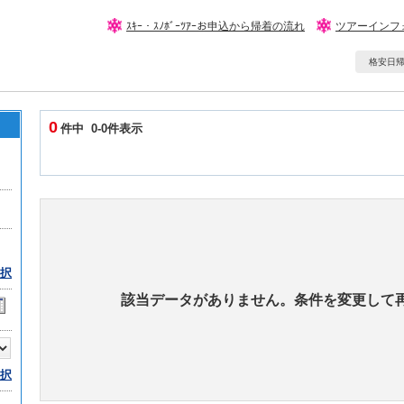
ｽｷｰ・ｽﾉﾎﾞｰﾂｱｰお申込から帰着の流れ
ツアーインフ
格安日帰りｽ
0
件中 0-0件表示
択
該当データがありません。条件を変更して
択