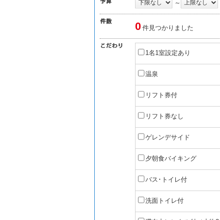
～
0
件見つかりました
1名1室設定あり
温泉
リフト券付
リフト券なし
ゲレンデサイド
夕朝食バイキング
バス･トイレ付
洗面トイレ付