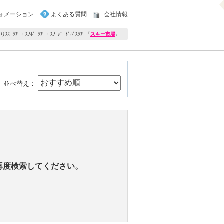
ォメーション
よくある質問
会社情報
ｷｰﾂｱｰ・ｽﾉﾎﾞｰﾂｱｰ・ｽﾉｰﾎﾞｰﾄﾞﾊﾞｽﾂｱｰ
『
スキー市場
』
並べ替え：
再度検索してください。