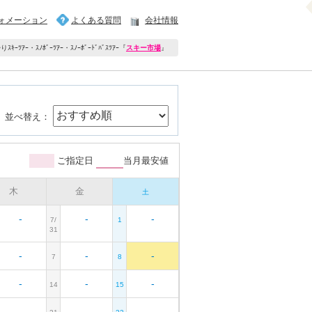
ォメーション
よくある質問
会社情報
ｷｰﾂｱｰ・ｽﾉﾎﾞｰﾂｱｰ・ｽﾉｰﾎﾞｰﾄﾞﾊﾞｽﾂｱｰ
『
スキー市場
』
並べ替え：
ご指定日
当月最安値
木
金
土
-
-
-
7/
1
31
-
-
-
7
8
-
-
-
14
15
-
-
-