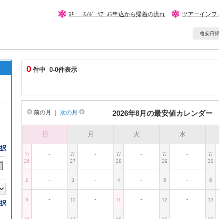
ｽｷｰ・ｽﾉﾎﾞｰﾂｱｰお申込から帰着の流れ
ツアーインフ
格安日帰りｽ
0
件中 0-0件表示
前の月
｜
次の月
2026年8月の最安値カレンダー
日
月
火
水
択
-
-
-
-
7/
7/
7/
7/
7/
26
27
28
29
30
-
-
-
-
2
3
4
5
6
-
-
-
-
9
10
11
12
13
択
-
-
-
-