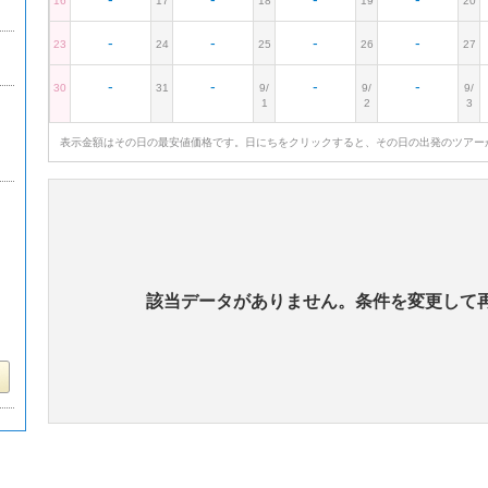
16
17
18
19
20
-
-
-
-
23
24
25
26
27
-
-
-
-
30
31
9/
9/
9/
1
2
3
表示金額はその日の最安値価格です。日にちをクリックすると、その日の出発のツアー
該当データがありません。条件を変更して