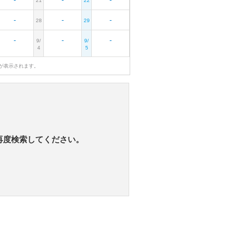
21
22
-
-
-
28
29
-
-
-
9/
9/
4
5
が表示されます。
再度検索してください。