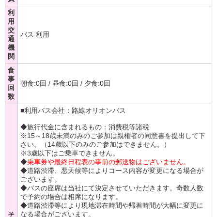
利
用
交
バス 利用
通
機
関
食
事
朝食:0回 / 昼食:0回 / 夕食:0回
回
数
■利用バス会社：路線オリオンバス
◆旅行代金に含まれるもの：消費税等諸税
※15～18歳未満のみのご参加は親権者の同意書を提出して下
さい。（14歳以下のみのご参加はできません。）
※3歳以下はご乗車できません。
◆
乗車券や最終日程表の事前の郵送物はございません。
◆道路渋滞、悪天候等によりコース内容が変更になる場合が
ございます。
◆バスの座席は当社にて決定させていただきます。奇数人数
で予約の場合は相席になります。
◆道路渋滞等により現地滞在時間や帰着時間が大幅に変更に
なる場合がございます。
そ