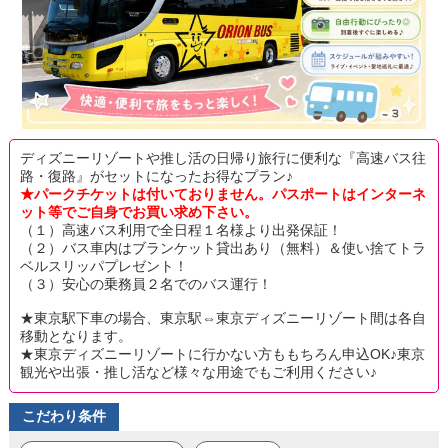
ディズニーリゾートや推し活の日帰り旅行に便利な『高速バス往
路・復路』がセットになったお得なプラン♪
★パークチケットは付いておりません。パスポートはインターネ
ット等でご自身でお買い求め下さい。
（１）高速バス利用で全日程１名様より出発保証！
（２）バス車内はブランケット貸出あり（無料）＆使い捨てトラ
ベルスリッパプレゼント！
（３）安心の乗務員２名でのバス運行！
★東京駅下車の場合、東京駅⇔東京ディズニーリゾート間は各自
移動となります。
★東京ディズニーリゾートに行かない方ももちろん申込OK♪東京
観光や出張・推し活など様々な用途でもご利用ください♪
こだわり条件