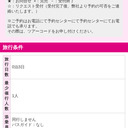
★：お問合せ ×：完売 －：受付終了
☆：リクエスト受付（受付完了後、弊社より予約の可否をご連
絡いたします。）
※ご予約はお電話にて予約センターにて予約センターにてお電
話でも承ります。
その際は、ツアーコードをお申し付けください。
旅行条件
旅
行
0泊3日
日
数
最
少
催
1人
行
人
数
添
同行しません
乗
バスガイド：なし
員