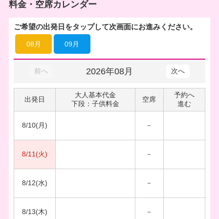
料金・空席カレンダー
ご希望の出発日をタップして次画面にお進みください。
08月
09月
2026年08月
前へ
次へ
大人基本代金
予約へ
出発日
空席
下段：子供料金
進む
8/10(月)
－
8/11(火)
－
8/12(水)
－
8/13(木)
－