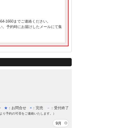
4-1660までご連絡ください。
い。予約時にお届けしたメールにて集
か
★
：お問合せ
×
：完売
－
：受付終了
より予約の可否をご連絡いたします。）
9月