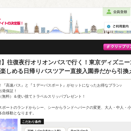
着】往復夜行オリオンバスで行く！東京ディズニー
楽しめる日帰りバスツアー直接入園券だから引換
！『高速バス』と『１デーパスポート』がセットになったお得なプラン♪
出発保証！
（無料）＆使い捨てトラベルスリッパプレゼント！
スポートのランドからシー、シーからランドヘパークの変更、大人・中人・
各自移動となります。
こだわり条件
TDR（パークチケット付）
テーマパーク