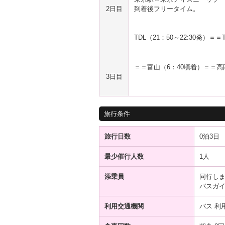
2日目
到着後フリータイム。
TDL（21：50～22:30発）＝
＝＝富山（6：40頃着）＝＝高岡
3日目
旅行条件
旅行日数
0泊3日
最少催行人数
1人
添乗員
同行し
バスガ
利用交通機関
バス 利