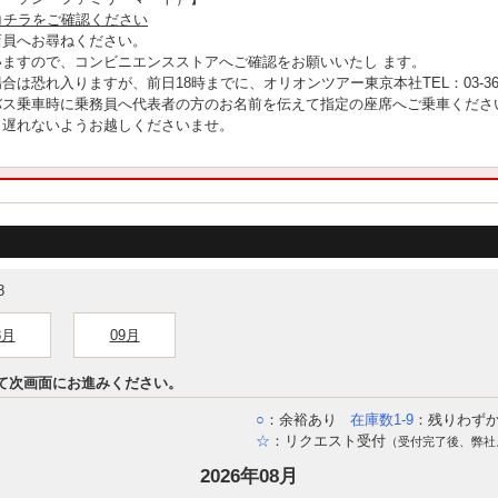
コチラをご確認ください
店員へお尋ねください。
ますので、コンビニエンスストアへご確認をお願いいたし ます。
は恐れ入りますが、前日18時までに、オリオンツアー東京本社TEL：03-366
バス乗車時に乗務員へ代表者の方のお名前を伝えて指定の座席へご乗車くださ
、遅れないようお越しくださいませ。
8
8月
09月
て次画面にお進みください。
○
：余裕あり
在庫数1-9
：残りわず
☆
：リクエスト受付
（受付完了後、弊社
2026年08月