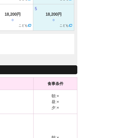
5
18,200円
18,200円
○
○
こども
こども
食事条件
朝:×
昼:×
夕:×
朝:×