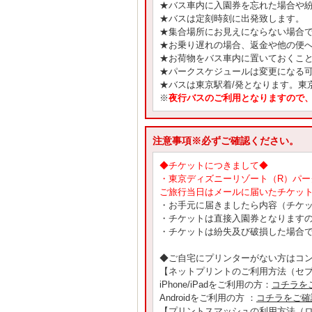
★バス車内に入園券を忘れた場合や
★バスは定刻時刻に出発致します。
★集合場所にお見えにならない場合
★お乗り遅れの場合、返金や他の便
★お荷物をバス車内に置いておくこ
★パークスケジュールは変更になる
★バスは東京駅着/発となります。東
※
夜行バスのご利用となりますので、
注意事項※必ずご確認ください。
◆チケットにつきまして◆
・東京ディズニーリゾート（R）パ
ご旅行当日はメールに届いたチケッ
・お手元に届きましたら内容（チケ
・チケットは直接入園券となります
・チケットは紛失及び破損した場合
◆ご自宅にプリンターがない方はコ
【ネットプリントのご利用方法（セ
iPhone/iPadをご利用の方：
コチラを
Androidをご利用の方 ：
コチラをご確
【プリントスマッシュの利用方法（