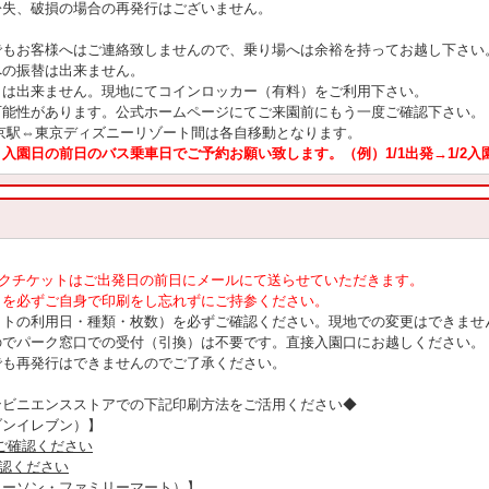
紛失、破損の場合の再発行はございません。
でもお客様へはご連絡致しませんので、乗り場へは余裕を持ってお越し下さい
への振替は出来ません。
とは出来ません。現地にてコインロッカー（有料）をご利用下さい。
可能性があります。公式ホームページにてご来園前にもう一度ご確認下さい。
京駅⇔東京ディズニーリゾート間は各自移動となります。
入園日の前日のバス乗車日でご予約お願い致します。（例）1/1出発→1/2入
ークチケットはご出発日の前日にメールにて送らせていただきます。
トを必ずご自身で印刷をし忘れずにご持参ください。
ットの利用日・種類・枚数）を必ずご確認ください。現地での変更はできませ
のでパーク窓口での受付（引換）は不要です。直接入園口にお越しください。
でも再発行はできませんのでご了承ください。
ンビニエンスストアでの下記印刷方法をご活用ください◆
ブンイレブン）】
ご確認ください
認ください
ローソン・ファミリーマート）】