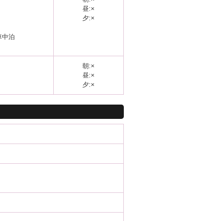
昼:×
夕:×
＝車中泊
朝:×
昼:×
夕:×