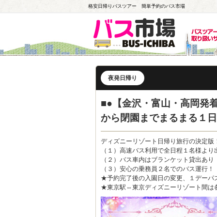
格安日帰りバスツアー 簡単予約のバス市場
夜発日帰り
■●【金沢・富山・高岡発
から閉園までまるまる１日
ディズニーリゾート日帰り旅行の決定版
（１）高速バス利用で全日程１名様より
（２）バス車内はブランケット貸出あり
（３）安心の乗務員２名でのバス運行！
★予約完了後の入園日の変更、１デーパ
★東京駅⇔東京ディズニーリゾート間は