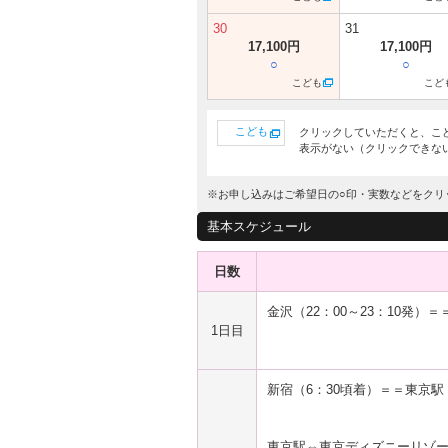
30
31
17,100円
17,100円
○
○
こども
こど
こども
クリックしていただくと、こ
表示がない（クリックできな
※お申し込みはご希望日の○印・実数などをクリ
基本スケジュール
日数
金沢（22：00～23：10発）
1日目
新宿（6：30頃着）＝＝東京駅（
東京駅⇔東京ディズニーリゾ