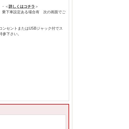
・・＜
詳しくはコチラ
＞
S 乗下車設定ある場合有 次の画面でご
コンセントまたはUSBジャック付でス
持参下さい。