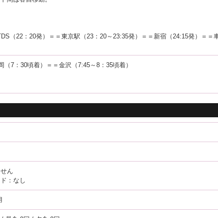
＝TDS（22：20発）＝＝東京駅（23：20～23:35発）＝＝新宿（24:15発）＝
（7：30頃着）＝＝金沢（7:45～8：35頃着）
ません
イド：なし
用