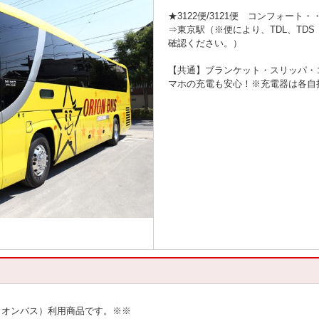
★3122便/3121便 コンフォート・
⇒東京駅（※便により、TDL、TD
確認ください。）
【共通】ブランケット・スリッパ・
マホの充電も安心！※充電器は各自
リオンバス）利用商品です。※※