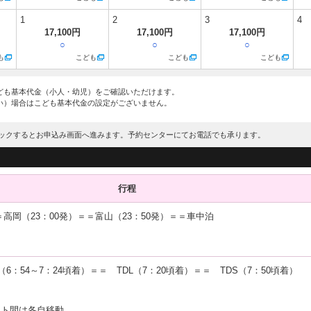
1
2
3
4
17,100円
17,100円
17,100円
○
○
○
も
こども
こども
こども
ども基本代金（小人・幼児）をご確認いただけます。
い）場合はこども基本代金の設定がございません。
ックするとお申込み画面へ進みます。予約センターにてお電話でも承ります。
行程
＝＝高岡（23：00発）＝＝富山（23：50発）＝＝車中泊
6：54～7：24頃着）＝＝ TDL（7：20頃着）＝＝ TDS（7：50頃着）
ート間は各自移動。