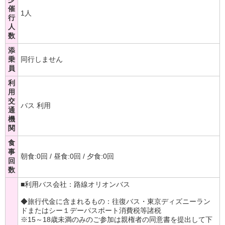
催
1人
行
人
数
添
乗
同行しません
員
利
用
交
バス 利用
通
機
関
食
事
朝食:0回 / 昼食:0回 / 夕食:0回
回
数
■利用バス会社：路線オリオンバス
◆旅行代金に含まれるもの：往復バス・東京ディズニーラン
ドまたはシー１デーパスポート消費税等諸税
※15～18歳未満のみのご参加は親権者の同意書を提出して下