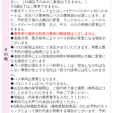
さい。（14歳以下のみのご参加はできません。）
※3歳以下はご乗車できません。
※東京ディズニーランドまたはシー1デーパスポート付パスポ
ートは、当日バス乗車時にバスの乗務員がお渡しします。ま
た、予約完了後の入園日の変更、ランドからシー、シーから
ランドのパークの変更、大人、中人、小人の券種の変更はで
きません。
◆
乗車券や最終日程表の事前の郵送物はございません。
◆道路渋滞、悪天候等によりコース内容が変更になる場合が
ございます。
◆バスの座席は当社にて決定させていただきます。奇数人数
そ
で予約の場合は相席になります。
の
◆道路渋滞等により現地滞在時間や帰着時間が大幅に変更に
他
なる場合がございます。
◆万一到着が遅れタクシー利用もしくは、宿泊しなければな
らない事態が生じても当社は一切その請求には応じられませ
ん。
◆バス車内は禁煙となります。
◆バスにトイレはついておりません。
◆お忘れ物の保管期間は、ご旅行終了後２週間（食料品は３
日）とさせていただきます。予めご了承ください。
◆登録は、代表者の携帯番号を入力してください。
◆車内では大声での会話はお控えください。
●当商品は時価販売商品（価格変動型商品）のため予約のタイ
ミングによって旅行代金が変動する場合がございます。予約