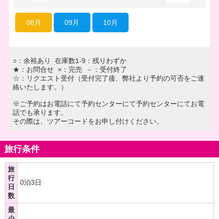
08月
09月
10月
○：余裕あり 在庫数1-9：残りわずか
★：お問合せ ×：完売 －：受付終了
☆：リクエスト受付（受付完了後、弊社より予約の可否をご連
絡いたします。）
※ご予約はお電話にて予約センターにて予約センターにてお電
話でも承ります。
その際は、ツアーコードをお申し付けください。
旅行条件
旅
行
0泊3日
日
数
最
少