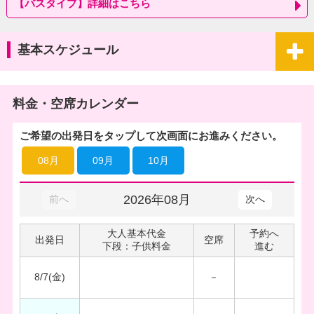
【バスタイプ】詳細はこちら
基本スケジュール
料金・空席カレンダー
ご希望の出発日をタップして次画面にお進みください。
08月
09月
10月
2026年08月
前へ
次へ
大人基本代金
予約へ
出発日
空席
下段：子供料金
進む
8/7(金)
－