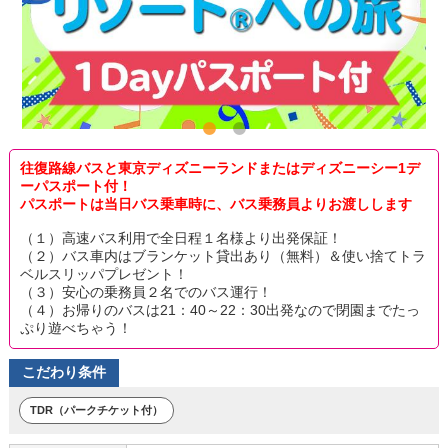
往復路線バスと東京ディズニーランドまたはディズニーシー1デ
ーパスポート付！
パスポートは当日バス乗車時に、バス乗務員よりお渡しします
（１）高速バス利用で全日程１名様より出発保証！
（２）バス車内はブランケット貸出あり（無料）＆使い捨てトラ
ベルスリッパプレゼント！
（３）安心の乗務員２名でのバス運行！
（４）お帰りのバスは21：40～22：30出発なので閉園までたっ
ぷり遊べちゃう！
こだわり条件
TDR（パークチケット付）