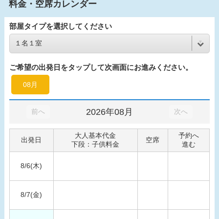
料金・空席カレンダー
部屋タイプを選択してください
ご希望の出発日をタップして次画面にお進みください。
08月
2026年08月
前へ
次へ
大人基本代金
予約へ
出発日
空席
下段：子供料金
進む
8/6(木)
8/7(金)