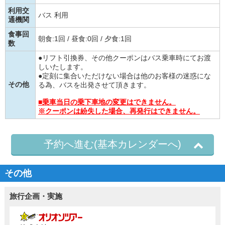
利用交
バス 利用
通機関
食事回
朝食:1回 / 昼食:0回 / 夕食:1回
数
●リフト引換券、その他クーポンはバス乗車時にてお渡
しいたします。
●定刻に集合いただけない場合は他のお客様の迷惑にな
その他
る為、バスを出発させて頂きます。
■乗車当日の乗下車地の変更はできません。
※クーポンは紛失した場合、再発行はできません。
予約へ進む(基本カレンダーへ)
その他
旅行企画・実施