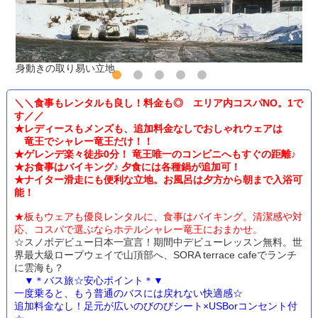
身動きの取り易い立地
＼＼食事もレンタルも良し！料金も◎ エリア内コスパNO。1で
す／／
★レディースもメンズも、追加料金なしでおしゃれウェアは
竜王でシャレー竜王だけ！！
★ゲレンデ楽々徒歩0分！ 竜王唯一のコンビニへもすぐの距離♪
★お食事はバイキング♪ 夕食には各種鍋が追加可！
★ナイター滑走にも便利な立地。お風呂は夕方から朝まで入浴可
能！
★板もウェアも優良レンタルに、食事はバイキング。清潔感や対
応、コスパで選ぶならホテルシャレー竜王におまかせ。
☆スノボデビュー日本一宣言！期間中デビューレッスン無料。世
界最大級ロープウェイで山頂部へ、SORA terrace cafeでランチ
に雲海も？
▼＊バス旅☆安心ポイント＊▼
一度乗ると、もう普通のバスには戻れない快適感☆
追加料金なし！足元が広いのびのびシート×USBorコンセント付