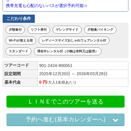
☆
携帯充電も心配のないバスが選択予約可能☆
こだわり条件
夕朝食付
リフト券付
ゲレンデサイド
夕朝食バイキング
Wi-Fiが使える宿
レディースサイズおしゃれウェアレンタル付
スタンダード
滞在中レンタル付（小物は有料又は販売）
ツアーコード
901-2424-900051
設定期間
2025年12月20日 ～ 2026年03月28日
基本代金
0 円
/大人1名様あたり
ＬＩＮＥでこのツアーを送る
予約へ進む(基本カレンダーへ)