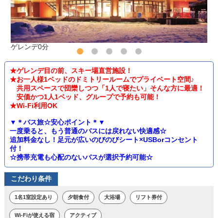
ゲレンデ0分
★ゲレンデ目の前、スキー場直営施設！
★お一人様1ベッドのドミトリールームでプライベート空間♪
共用スペースで団欒しつつ「1人で寝たい」そんな方に最適！
安価かつ1人1ベッド、グループで予約も可能！
★Wi-Fi利用OK
▼＊バス旅☆安心ポイント＊▼
一度乗ると、もう普通のバスには戻れない快適感☆
追加料金なし！足元が広いのびのびシート×USBorコンセント
付！
☆携帯充電も心配のないバスが選択予約可能☆
こだわり条件
1名1室設定あり
夕朝食付
大浴場
リフト券付
Wi-Fiが使える宿
アクティブ