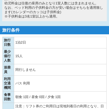
幼児料金は往復の座席のみとなり1室人数には含まれません。
なお、ベッド利用の子供料金の方が安い場合はそちらを適用致し
ます(カレンダーのカッコは子供料金)
※子供料金は3名1室以上から適用。
旅行条件
旅行
1泊2日
日数
最少
催行
15人
人数
添乗
同行しません
員
利用
交通
バス 利用
機関
食事
朝食:1回 / 昼食:0回 / 夕食:1回
回数
注意：リフト券のご利用日は現地到着日の利用となり、日