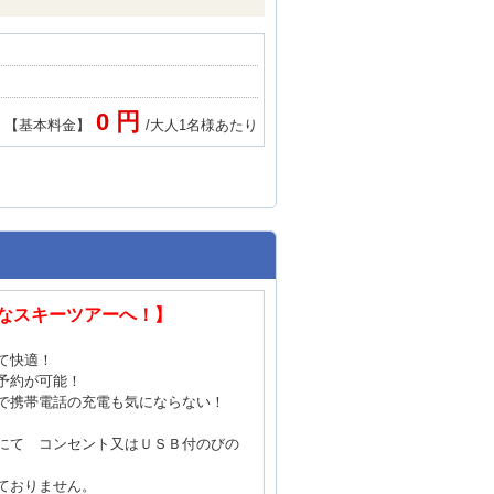
0 円
【基本料金】
/大人1名様あたり
なスキーツアーへ！】
て快適！
予約が可能！
で携帯電話の充電も気にならない！
にて コンセント又はＵＳＢ付のびの
ておりません。