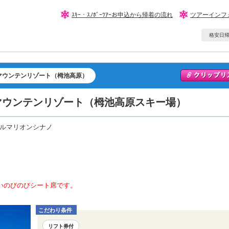
ｽｷｰ・ｽﾉﾎﾞｰﾂｱｰお申込から帰着の流れ
ツアーインフ
格安日帰りｽ
マウンテンリゾート（栂池高原）
マウンテンリゾート（栂池高原スキー場）
テルマリオンシナノ
いのびのびシート席です。
。
こだわり条件
リフト券付