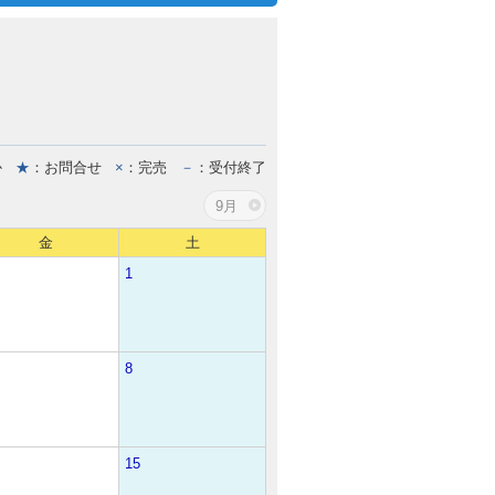
か
★
：お問合せ
×
：完売
－
：受付終了
9月
金
土
1
8
15