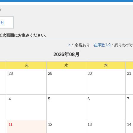
7
8月
て次画面にお進みください。
○
：余裕あり
在庫数1-9
：残りわず
2026年08月
火
水
木
28
29
30
31
4
5
6
7
11
12
13
14