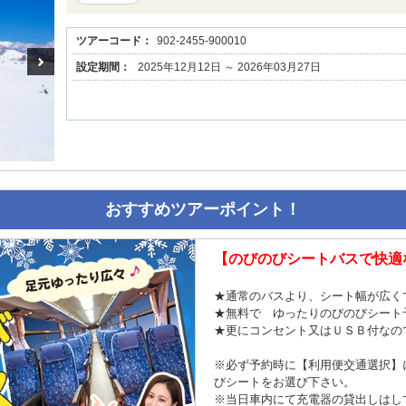
ツアーコード：
902-2455-900010
設定期間：
2025年12月12日 ～ 2026年03月27日
おすすめツアーポイント！
【のびのびシートバスで快適
★通常のバスより、シート幅が広く
★無料で ゆったりのびのびシート
★更にコンセント又はＵＳＢ付なの
※必ず予約時に【利用便交通選択】
びシートをお選び下さい。
※当日車内にて充電器の貸出しはし