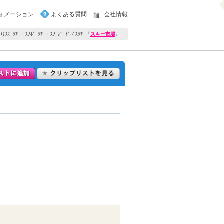
ォメーション
よくある質問
会社情報
ｷｰﾂｱｰ・ｽﾉﾎﾞｰﾂｱｰ・ｽﾉｰﾎﾞｰﾄﾞﾊﾞｽﾂｱｰ
『
スキー市場
』