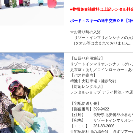
■物損免責補償料は上記レンタル料
ボード⇔スキーの途中交換ＯＫ【1回1
☆お帰り時の入浴
リゾートインマリオンシナノの入
(タオル等は含まれておりません。
【日帰り利用施設】
リゾートインマリオンシナノ（ゲレ
更衣室：あり／コインロッカー：あ
【バス停案内】
栂池中央駐車場（徒歩6分）
【対応レンタル店】
レンタルショップ アライ栂池・本
【宅配便送り先】
【郵便番号】399-9422
【住所】 長野県北安曇郡小谷村
【宛先】 リゾートインマリオン
【ＴＥＬ】 261-83-2606
※宅配便利用の場合は、必ずツアー