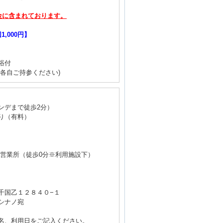
金に含まれております。
,000円】
浴付
各自ご持参ください)
ンデまで徒歩2分）
り（有料）
店営業所（徒歩0分※利用施設下）
千国乙１２８４０−１
シナノ宛
名、利用日をご記入ください。