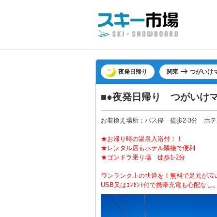
夜発日帰り
関東
つがいけ
■●夜発日帰り つがいけ
お着換え場所：バス停 徒歩2-3分 ホ
★お帰り時の温泉入浴付！！
★レンタル店もホテル隣接で便利
★ゴンドラ乗り場 徒歩1-2分
ワンランク上の快適を！無料で足元が広
USB又はｺﾝｾﾝﾄ付で携帯充電も心配なし