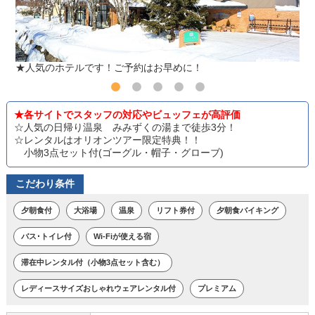
★人気のホテルです！ご予約はお早めに！
★各サイトでスタッフの対応やビュッフェが高評価
☆人気の日帰り温泉 みみずくの湯まで徒歩3分！
☆レンタルはオリオンツアー限定特典！！
小物3点セット付(ゴーグル・帽子・グローブ)
こだわり条件
夕朝食付
大浴場
温泉
リフト券付
夕朝食バイキング
バス･トイレ付
Wi-Fiが使える宿
滞在中レンタル付（小物3点セット含む）
レディースサイズおしゃれウェアレンタル付
プレミアム