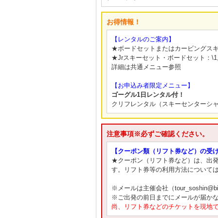
お得情報！
【レンタルのご案内】
★ボードセットまたはカービングスキ
★Jrスキーセット・ボードセット：\1
詳細は共通メニュー参照
【お申込み者限定メニュー】
ゴーグル1日レンタル付！
クリフレンタル（スキーセンターシ
注意事項※必ずご確認ください。
【クーポン類（リフト券など）の受
★クーポン（リフト券など）は、出発
す。リフト券等の利用方法について
※メールは主催会社（tour_soshin@
※ご出発の前日までにメールが届か
尚、リフト券などのチケットを現地