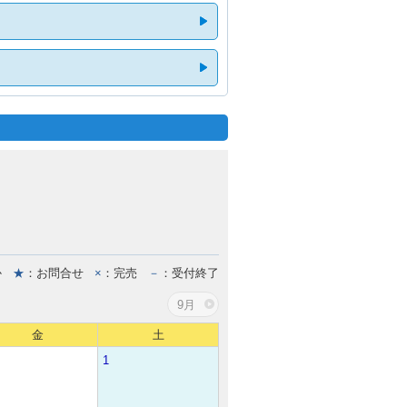
か
★
：お問合せ
×
：完売
－
：受付終了
9月
金
土
1