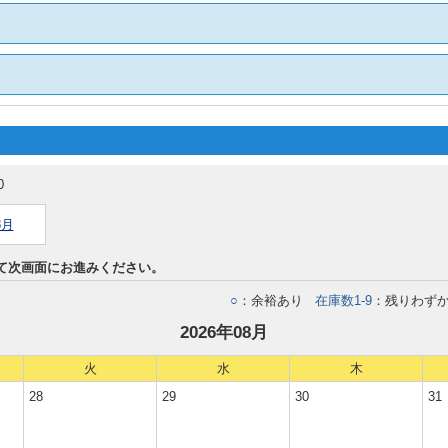
0
8月
て次画面にお進みください。
○
：余裕あり
在庫数1-9
：残りわず
2026年08月
火
水
木
28
29
30
31