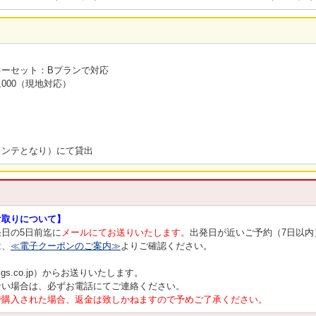
ーセット：Bプランで対応
,000（現地対応）
ャンテとなり）にて貸出
け取りについて】
日の5日前迄に
メールにてお送りいたします。
出発日が近いご予約（7日以
は、
≪電子クーポンのご案内≫
よりご確認ください。
bigs.co.jp）からお送りいたします。
ない場合は、必ずお電話にてご連絡ください。
で購入された場合、返金は致しかねますので予めご了承ください。