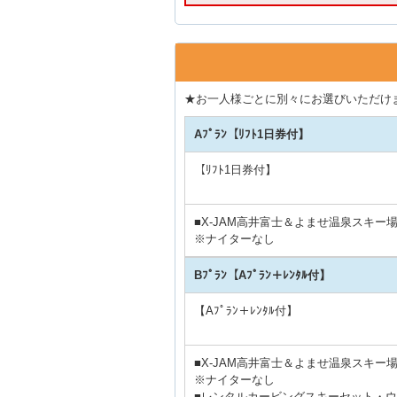
★お一人様ごとに別々にお選びいただけ
Aﾌﾟﾗﾝ【ﾘﾌﾄ1日券付】
【ﾘﾌﾄ1日券付】
■X-JAM高井富士＆よませ温泉スキー
※ナイターなし
Bﾌﾟﾗﾝ【Aﾌﾟﾗﾝ＋ﾚﾝﾀﾙ付】
【Aﾌﾟﾗﾝ＋ﾚﾝﾀﾙ付】
■X-JAM高井富士＆よませ温泉スキー
※ナイターなし
■レンタルカービングスキーセット・