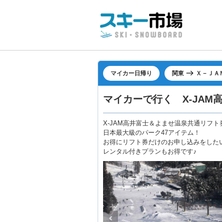
マイカー日帰り
関東
Ｘ－ＪＡ
マイカーで行く X-JA
X-JAM高井富士＆よませ温泉共通リフト
日本最大級のパーク47アイテム！
お得にリフト券だけのお申し込みをした
レンタル付きプランもお得です♪