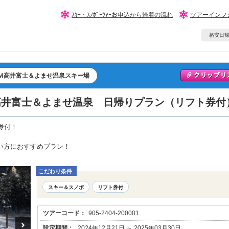
ｽｷｰ・ｽﾉﾎﾞｰﾂｱｰお申込から帰着の流れ
ツアーインフ
格安日帰りｽ
Ｍ高井富士＆よませ温泉スキー場
M高井富士＆よませ温泉 日帰りプラン（リフト券
券付！
い方におすすめプラン！
こだわり条件
スキー＆スノボ
リフト券付
ツアーコード：
905-2404-200001
設定期間：
2024年12月21日 ～ 2025年03月30日