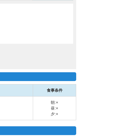
食事条件
朝:×
昼:×
夕:×