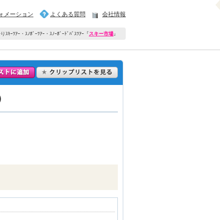
ォメーション
よくある質問
会社情報
ｷｰﾂｱｰ・ｽﾉﾎﾞｰﾂｱｰ・ｽﾉｰﾎﾞｰﾄﾞﾊﾞｽﾂｱｰ
『
スキー市場
』
付）