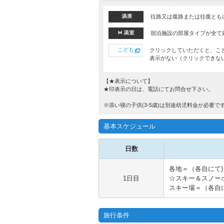
往路又は復路または往復とも
宿泊施設の部屋タイプが全て
こども
クリックしていただくと、こ
表示がない（クリックできな
【★表示について】
★印表示の日は、電話にてお問合せ下さい。
※添い寝の子供(3-5歳)は別途幼児料金が必要
基本スケジュール
日数
各地＝（各自にて
1日目
☆スキー＆スノー
スキー場＝（各自
旅行条件