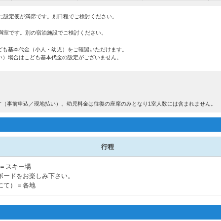
に設定便が満席です。別日程でご検討ください。
満室です。別の宿泊施設でご検討ください。
ども基本代金（小人・幼児）をご確認いただけます。
い）場合はこども基本代金の設定がございません。
です（事前申込／現地払い）。幼児料金は往復の座席のみとなり1室人数には含まれません。
行程
)＝スキー場
ボードをお楽しみ下さい。
にて）＝各地