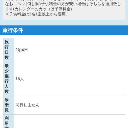
なお、ベッド利用の子供料金の方が安い場合はそちらを適用致し
ます(カレンダーのカッコは子供料金)
※子供料金は3名1室以上から適用。
旅行条件
旅
行
2泊4日
日
数
最
少
催
15人
行
人
数
添
乗
同行しません
員
利
用