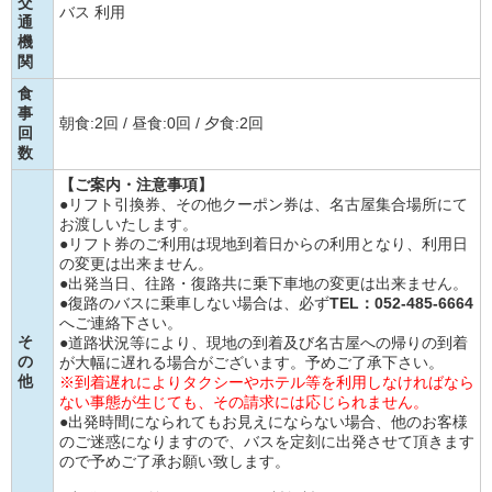
交
バス 利用
通
機
関
食
事
朝食:2回 / 昼食:0回 / 夕食:2回
回
数
【ご案内・注意事項】
●リフト引換券、その他クーポン券は、名古屋集合場所にて
お渡しいたします。
●リフト券のご利用は現地到着日からの利用となり、利用日
の変更は出来ません。
●出発当日、往路・復路共に乗下車地の変更は出来ません。
●復路のバスに乗車しない場合は、必ず
TEL：052-485-6664
へご連絡下さい。
そ
●道路状況等により、現地の到着及び名古屋への帰りの到着
の
が大幅に遅れる場合がございます。予めご了承下さい。
他
※到着遅れによりタクシーやホテル等を利用しなければなら
ない事態が生じても、その請求には応じられません。
●出発時間になられてもお見えにならない場合、他のお客様
のご迷惑になりますので、バスを定刻に出発させて頂きます
ので予めご了承お願い致します。