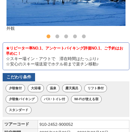
外観
★リピーター率NO.1、アンケートバイキング評価NO.1、ご予約はお
早めに！
☆スキー場イン・アウトで 滞在時間はたっぷり♪
☆安心のスキー場送迎でホテル前まで楽チン移動♪
こだわり条件
夕朝食付
大浴場
温泉
露天風呂
リフト券付
夕朝食バイキング
バス･トイレ付
Wi-Fiが使える宿
スタンダード
ツアーコード
910-2452-900052