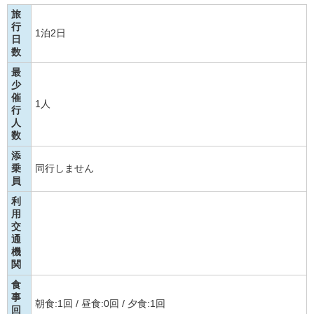
旅
行
1泊2日
日
数
最
少
催
1人
行
人
数
添
乗
同行しません
員
利
用
交
通
機
関
食
事
朝食:1回 / 昼食:0回 / 夕食:1回
回