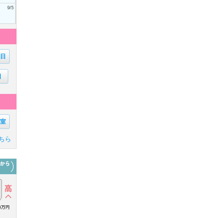
9/5
6日
日
1室
ちら