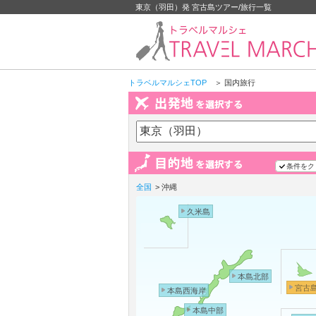
東京（羽田）発 宮古島ツアー/旅行一覧
トラベルマルシェTOP
＞ 国内旅行
条件をク
全国
> 沖縄
久米島
本島北部
宮古
本島西海岸
本島中部