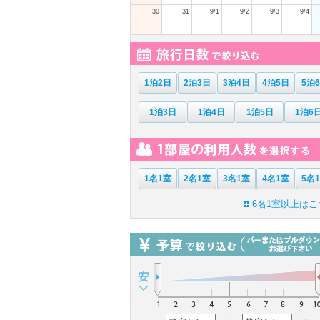
30
31
9/1
9/2
9/3
9/4
1泊2日
2泊3日
3泊4日
4泊5日
5泊
1泊3日
1泊4日
1泊5日
1泊6
1名1室
2名1室
3名1室
4名1室
5名
6名1室以上はこ