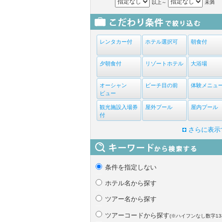
以上～
未満
レンタカー付
ホテル選択可
朝食付
夕朝食付
リゾートホテル
大浴場
オーシャン
ビーチ目の前
体験メニュ
ビュー
観光施設入場券
屋外プール
屋内プール
付
さらに表示
条件を指定しない
ホテル名から探す
ツアー名から探す
ツアーコードから探す
(※ハイフンなし数字13