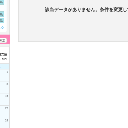
島
該当データがありません。条件を変更し
島
島
戻る
未定
土
1
8
15
22
29