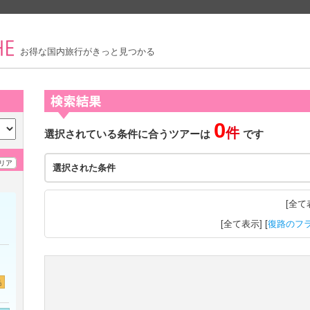
お得な国内旅行がきっと見つかる
0
件
選択されている条件に合うツアーは
です
リア
選択された条件
[
全て
[
全て表示
] [
復路のフ
島