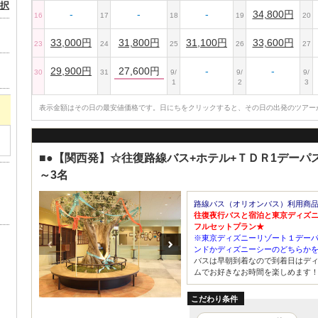
択
-
-
-
34,800円
16
17
18
19
20
33,000円
31,800円
31,100円
33,600円
23
24
25
26
27
29,900円
27,600円
-
-
30
31
9/
9/
9/
1
2
3
表示金額はその日の最安値価格です。日にちをクリックすると、その日の出発のツアー
）
■●【関西発】☆往復路線バス+ホテル+ＴＤＲ1デーパ
～3名
路線バス（オリオンバス）利用商
往復夜行バスと宿泊と東京ディズ
フルセットプラン★
※東京ディズニーリゾート１デー
ンドかディズニーシーのどちらか
バスは早朝到着なので到着日はディ
ムでお好きなお時間を楽しめます
こだわり条件