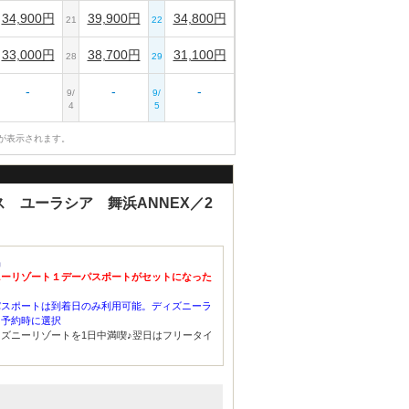
34,900円
39,900円
34,800円
21
22
33,000円
38,700円
31,100円
28
29
-
-
-
9/
9/
4
5
が表示されます。
ス ユーラシア 舞浜ANNEX／2
品
ニーリゾート１デーパスポートがセットになった
パスポートは到着日のみ利用可能。ディズニーラ
を予約時に選択
ズニーリゾートを1日中満喫♪翌日はフリータイ
！