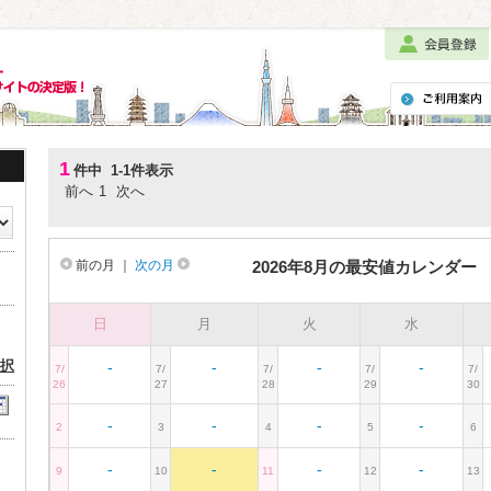
1
件中 1-1件表示
前へ
1
次へ
前の月
｜
次の月
2026年8月の最安値カレンダー
日
月
火
水
択
-
-
-
-
7/
7/
7/
7/
7/
26
27
28
29
30
-
-
-
-
2
3
4
5
6
-
-
-
-
9
10
11
12
13