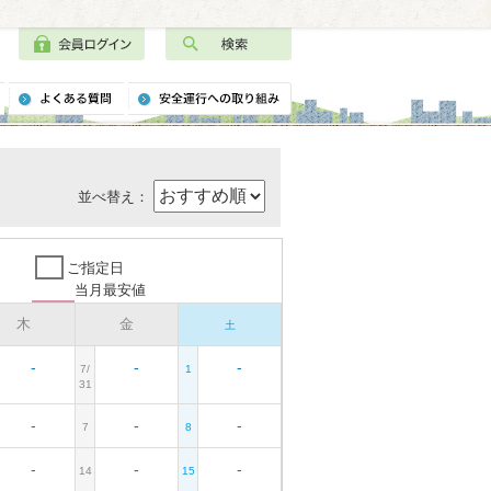
並べ替え：
ご指定日
当月最安値
木
金
土
-
-
-
7/
1
31
-
-
-
7
8
-
-
-
14
15