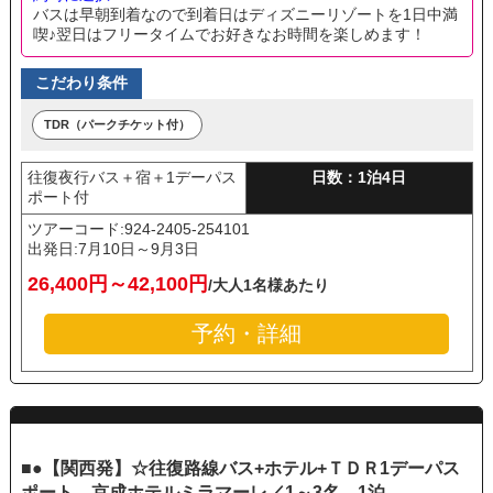
バスは早朝到着なので到着日はディズニーリゾートを1日中満
喫♪翌日はフリータイムでお好きなお時間を楽しめます！
こだわり条件
TDR（パークチケット付）
往復夜行バス＋宿＋1デーパス
日数：1泊4日
ポート付
ツアーコード:924-2405-254101
出発日:
7月10日～9月3日
26,400円～42,100円
/大人1名様あたり
予約・詳細
■●【関西発】☆往復路線バス+ホテル+ＴＤＲ1デーパス
ポート 京成ホテルミラマーレ／1～3名 1泊