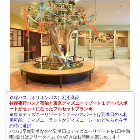
路線バス（オリオンバス）利用商品
往復夜行バスと宿泊と東京ディズニーリゾート１デーパスポ
ートがセットになったフルセットプラン★
※東京ディズニーリゾート１デーパスポートは到着日のみ利
用可能。ディズニーランドかディズニーシーのどちらかを予
約時に選択
バスは早朝到着なので到着日はディズニーリゾートを1日中満
喫♪翌日はフリータイムでお好きなお時間を楽しめます！