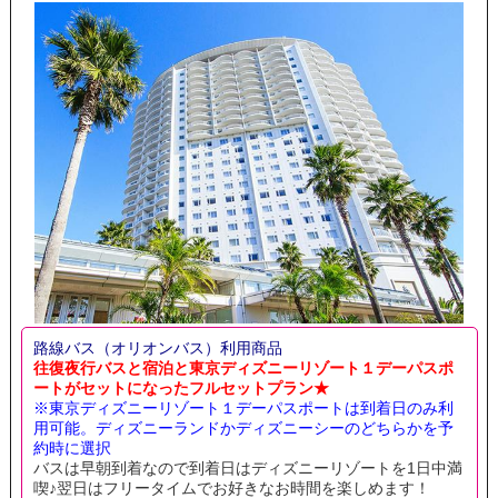
路線バス（オリオンバス）利用商品
往復夜行バスと宿泊と東京ディズニーリゾート１デーパスポ
ートがセットになったフルセットプラン★
※東京ディズニーリゾート１デーパスポートは到着日のみ利
用可能。ディズニーランドかディズニーシーのどちらかを予
約時に選択
バスは早朝到着なので到着日はディズニーリゾートを1日中満
喫♪翌日はフリータイムでお好きなお時間を楽しめます！