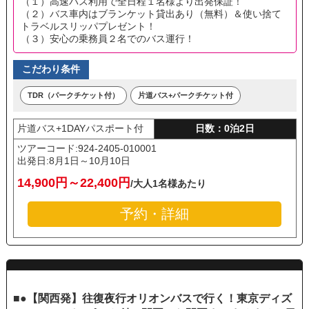
（１）高速バス利用で全日程１名様より出発保証！
（２）バス車内はブランケット貸出あり（無料）＆使い捨て
トラベルスリッパプレゼント！
（３）安心の乗務員２名でのバス運行！
こだわり条件
TDR（パークチケット付）
片道バス+パークチケット付
片道バス+1DAYパスポート付
日数：0泊2日
ツアーコード:924-2405-010001
出発日:
8月1日～10月10日
14,900円～22,400円
/大人1名様あたり
予約・詳細
■●【関西発】往復夜行オリオンバスで行く！東京ディズ