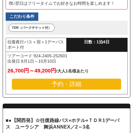
喫♪翌日はフリータイムでお好きなお時間を楽しめます！
こだわり条件
TDR（パークチケット付）
往復夜行バス＋宿＋1デーパス
日数：1泊4日
ポート付
ツアーコード:924-2405-252601
出発日:
8月1日～10月10日
26,700円～49,200円
/大人1名様あたり
予約・詳細
■●【関西発】☆往復路線バス+ホテル+ＴＤＲ1デーパ
ス ユーラシア 舞浜ANNEX／2～3名