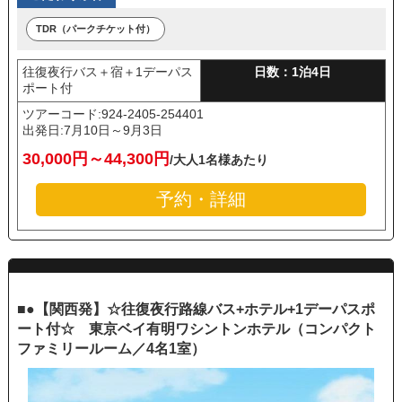
TDR（パークチケット付）
往復夜行バス＋宿＋1デーパス
日数：1泊4日
ポート付
ツアーコード:924-2405-254401
出発日:
7月10日～9月3日
30,000円～44,300円
/大人1名様あたり
予約・詳細
■●【関西発】☆往復夜行路線バス+ホテル+1デーパスポ
ート付☆ 東京ベイ有明ワシントンホテル（コンパクト
ファミリールーム／4名1室）