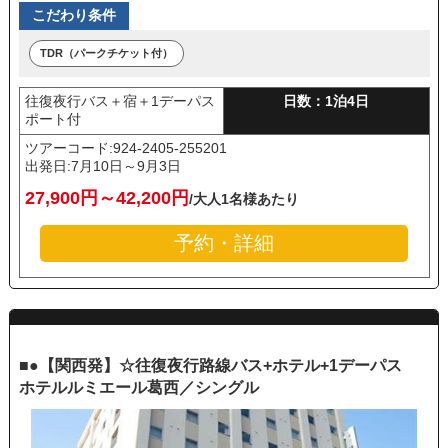
こだわり条件
TDR（パークチケット付）
往復夜行バス＋宿＋1デーパス
日数：1泊4日
ポート付
ツアーコード:924-2405-255201
出発日:
7月10日～9月3日
27,900円～42,200円
/大人1名様あたり
予約・詳細
■●【関西発】☆往復夜行路線バス+ホテル+1デーパス
ホテルルミエール葛西／シングル