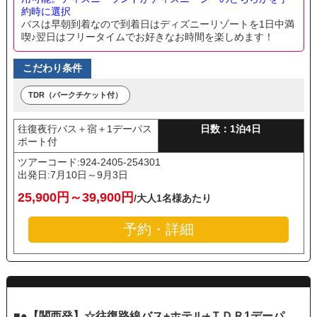
約時に選択
バスは早朝到着なので到着日はディズニーリゾートを1日中満
喫♪翌日はフリータイムでお好きなお時間を楽しめます！
こだわり条件
TDR（パークチケット付）
往復夜行バス＋宿＋1デーパス
日数：1泊4日
ポート付
ツアーコード:924-2405-254301
出発日:
7月10日～9月3日
25,900円～39,900円
/大人1名様あたり
予約・詳細
■●【関西発】☆往復路線バス+ホテル+ＴＤＲ1デーパ