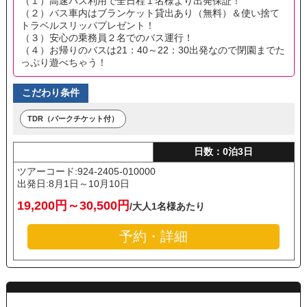
（１）高速バス利用で全日程１名様より出発保証！
（２）バス車内はブランケット貸出あり（無料）＆使い捨て
トラベルスリッパプレゼント！
（３）安心の乗務員２名でのバス運行！
（４）お帰りのバスは21：40～22：30出発なので閉園までた
っぷり遊べちゃう！
こだわり条件
TDR（パークチケット付）
日数：0泊3日
ツアーコード:924-2405-010000
出発日:
8月1日～10月10日
19,200円～30,500円
/大人1名様あたり
予約・詳細