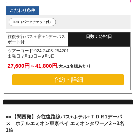
こだわり条件
TDR（パークチケット付）
往復夜行バス＋宿＋1デーパス
日数：1泊4日
ポート付
ツアーコード:924-2405-254201
出発日:
7月10日～9月3日
27,600円～41,800円
/大人1名様あたり
予約・詳細
■●【関西発】☆往復路線バス+ホテル+ＴＤＲ1デーパ
ス ホテルエミオン東京ベイ エミオンタワー／2～3名
1泊