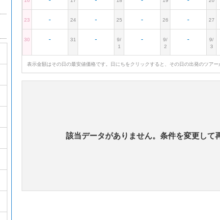
16
17
18
19
20
-
-
-
-
23
24
25
26
27
-
-
-
-
30
31
9/
9/
9/
1
2
3
表示金額はその日の最安値価格です。日にちをクリックすると、その日の出発のツアー
該当データがありません。条件を変更して