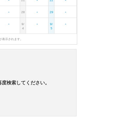
21
22
-
-
-
28
29
-
-
-
9/
9/
4
5
が表示されます。
再度検索してください。