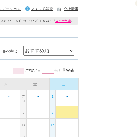
ォメーション
よくある質問
会社情報
ｷｰﾂｱｰ・ｽﾉﾎﾞｰﾂｱｰ・ｽﾉｰﾎﾞｰﾄﾞﾊﾞｽﾂｱｰ
『
スキー市場
』
並べ替え：
ご指定日
当月最安値
木
金
土
-
-
-
7/
1
31
-
-
-
7
8
-
-
-
14
15
-
-
-