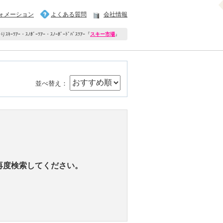
ォメーション
よくある質問
会社情報
ｷｰﾂｱｰ・ｽﾉﾎﾞｰﾂｱｰ・ｽﾉｰﾎﾞｰﾄﾞﾊﾞｽﾂｱｰ
『
スキー市場
』
並べ替え：
再度検索してください。