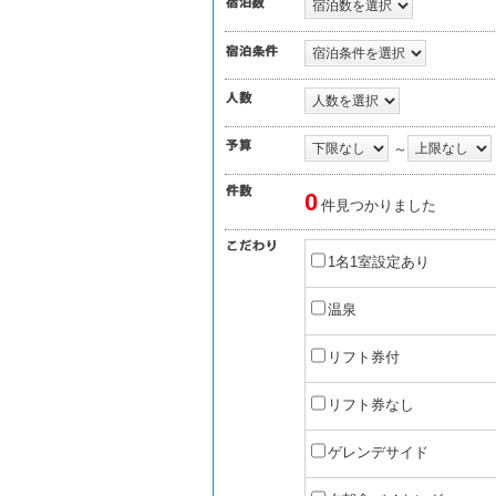
～
0
件見つかりました
1名1室設定あり
温泉
リフト券付
リフト券なし
ゲレンデサイド