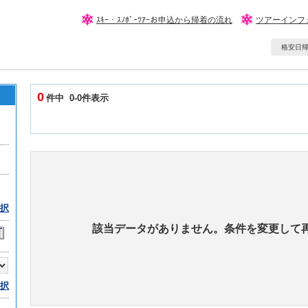
ｽｷｰ・ｽﾉﾎﾞｰﾂｱｰお申込から帰着の流れ
ツアーインフ
格安日帰りｽ
0
件中 0-0件表示
択
該当データがありません。条件を変更して
択