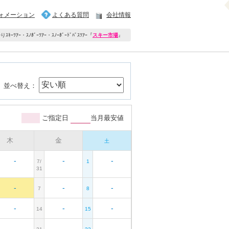
ォメーション
よくある質問
会社情報
ｷｰﾂｱｰ・ｽﾉﾎﾞｰﾂｱｰ・ｽﾉｰﾎﾞｰﾄﾞﾊﾞｽﾂｱｰ
『
スキー市場
』
並べ替え：
ご指定日
当月最安値
木
金
土
-
-
-
7/
1
31
-
-
-
7
8
-
-
-
14
15
-
-
-