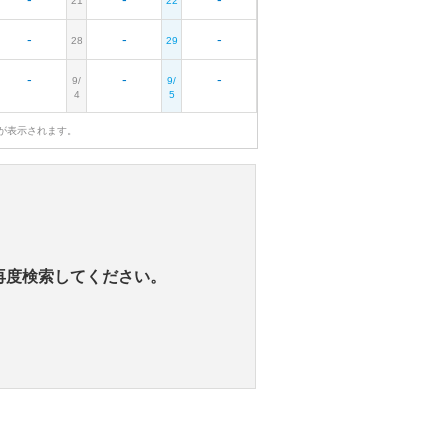
21
22
-
-
-
28
29
-
-
-
9/
9/
4
5
が表示されます。
再度検索してください。