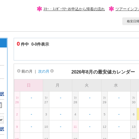
ｽｷｰ・ｽﾉﾎﾞｰﾂｱｰお申込から帰着の流れ
ツアーインフ
格安日帰りｽ
0
件中 0-0件表示
前の月
｜
次の月
2026年8月の最安値カレンダー
日
月
火
水
択
-
-
-
-
7/
7/
7/
7/
7/
26
27
28
29
30
-
-
-
-
2
3
4
5
6
-
-
-
-
9
10
11
12
13
択
-
-
-
-