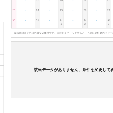
16
17
18
19
20
-
-
-
-
23
24
25
26
27
-
-
-
-
30
31
9/
9/
9/
1
2
3
表示金額はその日の最安値価格です。日にちをクリックすると、その日の出発のツアー
該当データがありません。条件を変更して