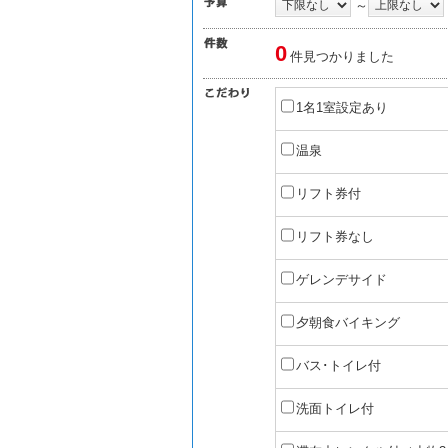
～
0
件見つかりました
1名1室設定あり
温泉
リフト券付
リフト券なし
ゲレンデサイド
夕朝食バイキング
バス･トイレ付
洗面トイレ付